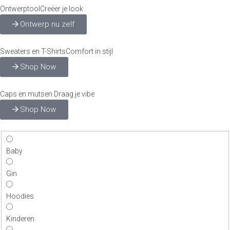
Ontwerptool
Creëer je look
Ontwerp nu zelf
Sweaters en T-Shirts
Comfort in stijl
Shop Now
Caps en mutsen
Draag je vibe
Shop Now
Baby
Gin
Hoodies
Kinderen