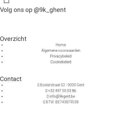
Volg ons op @9k_ghent
Overzicht
Home
Algemene voorwaarden
Privacybeleid
Cookiebeleid
Contact
Boeierstraat 52 - 9000 Gent
+32 497 50 03 86
info@9kgent.be
BTW: BE743879538