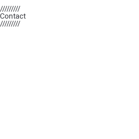
/////////
Contact
/////////