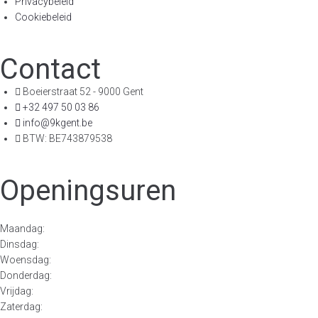
Privacybeleid
Cookiebeleid
Contact
Boeierstraat 52 - 9000 Gent
+32 497 50 03 86
info@9kgent.be
BTW: BE743879538
Openingsuren
Maandag:
Dinsdag:
Woensdag:
Donderdag:
Vrijdag:
Zaterdag: