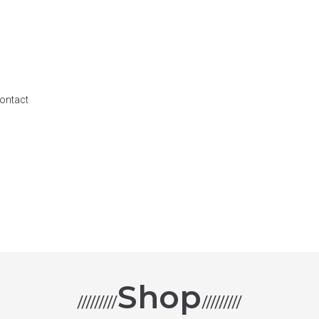
ontact
Shop
/////////
/////////