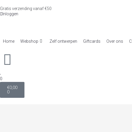
Gratis verzending vanaf €50
Inloggen
Home
Webshop
Zelf ontwerpen
Giftcards
Over ons
C
0
€
0,00
0