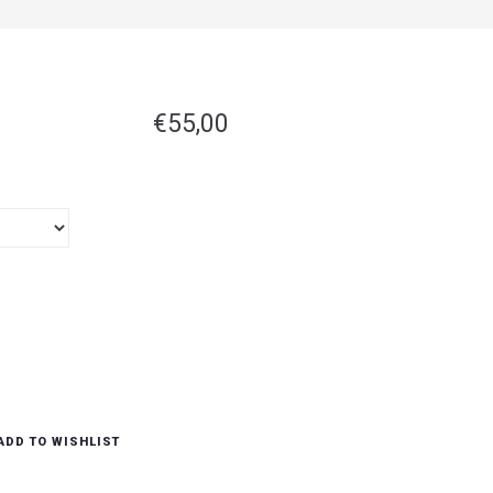
€
55,00
Toevoegen Aan Winkelwagen
ADD TO WISHLIST