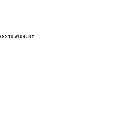
Toevoegen Aan Winkelwagen
ADD TO WISHLIST