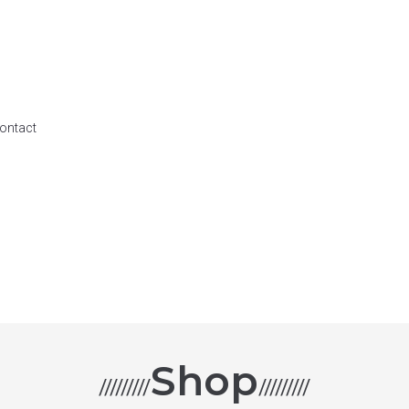
ontact
Shop
/////////
/////////