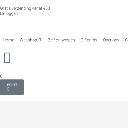
Gratis verzending vanaf €50
Inloggen
Home
Webshop
Zelf ontwerpen
Giftcards
Over ons
C
0
€
0,00
0