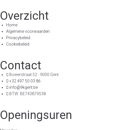
Overzicht
Home
Algemene voorwaarden
Privacybeleid
Cookiebeleid
Contact
Boeierstraat 52 - 9000 Gent
+32 497 50 03 86
info@9kgent.be
BTW: BE743879538
Openingsuren