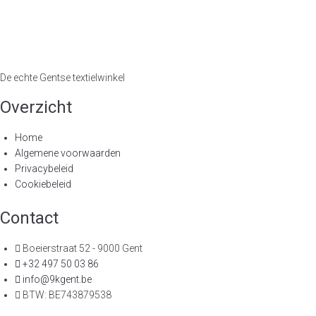
De echte Gentse textielwinkel
Overzicht
Home
Algemene voorwaarden
Privacybeleid
Cookiebeleid
Contact
Boeierstraat 52 - 9000 Gent
+32 497 50 03 86
info@9kgent.be
BTW: BE743879538