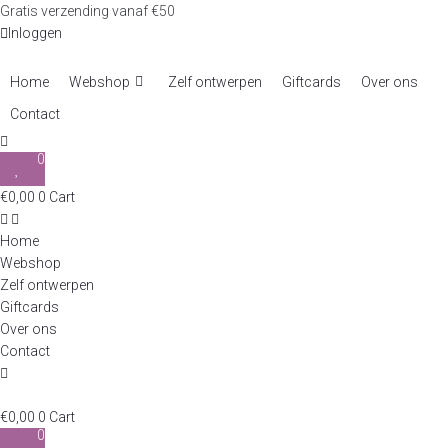
Skip
Gratis verzending vanaf €50
to
Inloggen
content
Home
Webshop
Zelf ontwerpen
Giftcards
Over ons
Contact
0
€
0,00
0
Cart
Home
Webshop
Zelf ontwerpen
Giftcards
Over ons
Contact
€
0,00
0
Cart
0