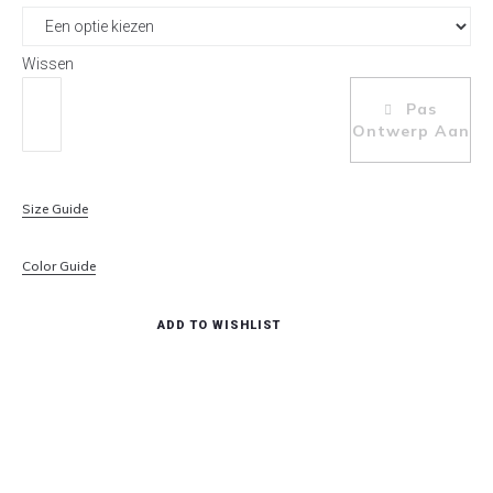
Wissen
Body
Pas
Kleine
Toevoegen Aan Winkelwagen
Ontwerp Aan
broer
aantal
Size Guide
Color Guide
ADD TO WISHLIST