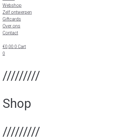
Webshop
Zelf ontwerpen
Giftcards
Over ons
Contact
€
0,00
0
Cart
0
/////////
Shop
/////////