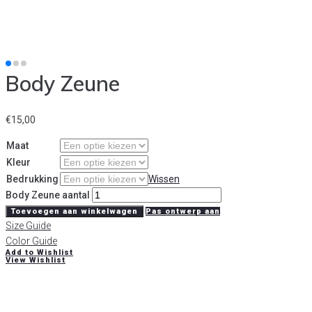
Body Zeune
€
15,00
Maat
Kleur
Bedrukking
Wissen
Body Zeune aantal
Toevoegen aan winkelwagen
Pas ontwerp aan
Size Guide
Color Guide
Add to Wishlist
View Wishlist