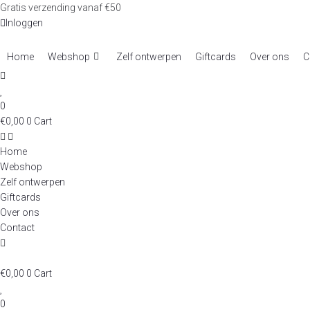
Skip
Gratis verzending vanaf €50
to
Inloggen
content
Home
Webshop
Zelf ontwerpen
Giftcards
Over ons
C
0
€
0,00
0
Cart
Home
Webshop
Zelf ontwerpen
Giftcards
Over ons
Contact
€
0,00
0
Cart
0