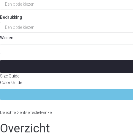
Bedrukking
Wissen
Sweater
"GHENT"
aantal
Size Guide
Color Guide
De echte Gentse textielwinkel
Overzicht