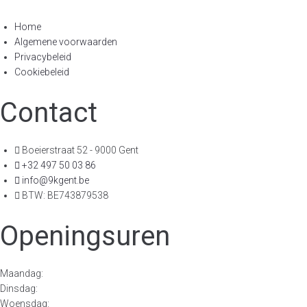
Home
Algemene voorwaarden
Privacybeleid
Cookiebeleid
Contact
Boeierstraat 52 - 9000 Gent
+32 497 50 03 86
info@9kgent.be
BTW: BE743879538
Openingsuren
Maandag:
Dinsdag:
Woensdag: