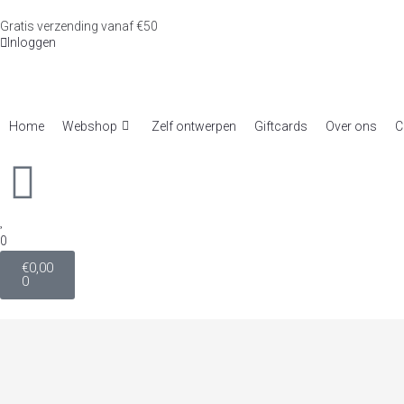
Gratis verzending vanaf €50
Inloggen
Home
Webshop
Zelf ontwerpen
Giftcards
Over ons
C
0
€
0,00
0