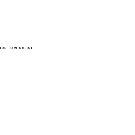
Toevoegen Aan Winkelwagen
ADD TO WISHLIST