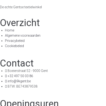
De echte Gentse textielwinkel
Overzicht
Home
Algemene voorwaarden
Privacybeleid
Cookiebeleid
Contact
Boeierstraat 52 - 9000 Gent
+32 497 50 03 86
info@9kgent.be
BTW: BE743879538
Openingsuren