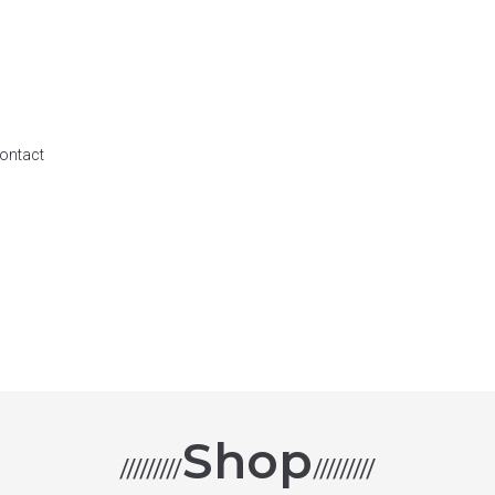
ontact
Shop
/////////
/////////