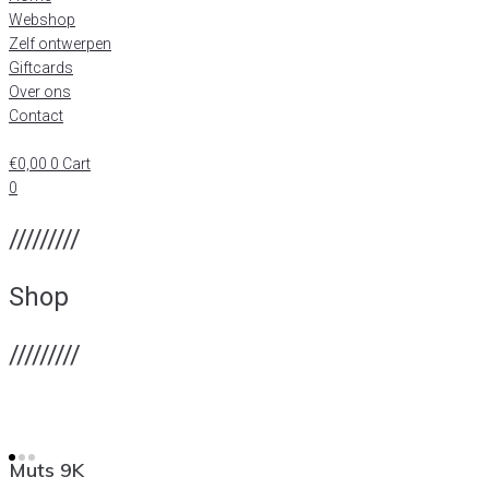
Webshop
Zelf ontwerpen
Giftcards
Over ons
Contact
€
0,00
0
Cart
0
/////////
Shop
/////////
Muts 9K