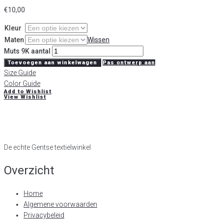
€
10,00
Kleur
Maten
Wissen
Muts 9K aantal
Toevoegen aan winkelwagen
Pas ontwerp aan
Size Guide
Color Guide
Add to Wishlist
View Wishlist
De echte Gentse textielwinkel
Overzicht
Home
Algemene voorwaarden
Privacybeleid