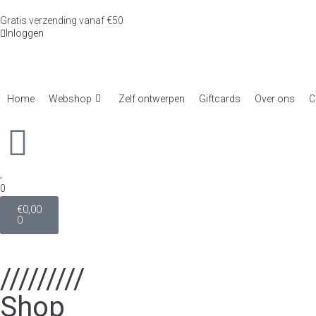
Gratis verzending vanaf €50
Inloggen
Home
Webshop
Zelf ontwerpen
Giftcards
Over ons
C
0
€
0,00
0
/////////
Shop