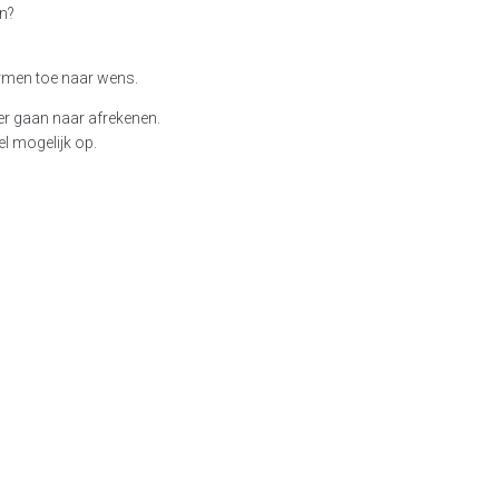
en?
ormen toe naar wens.
der gaan naar afrekenen.
el mogelijk op.