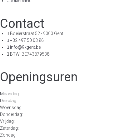
Cookiebeleid
Contact
Boeierstraat 52 - 9000 Gent
+32 497 50 03 86
info@9kgent.be
BTW: BE743879538
Openingsuren
Maandag:
Dinsdag:
Woensdag:
Donderdag:
Vrijdag:
Zaterdag:
Zondag: