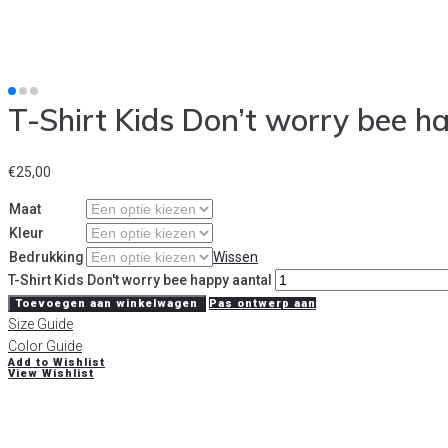
T-Shirt Kids Don’t worry bee h
€
25,00
Maat
Kleur
Bedrukking
Wissen
T-Shirt Kids Don't worry bee happy aantal
Toevoegen aan winkelwagen
Pas ontwerp aan
Size Guide
Color Guide
Add to Wishlist
View Wishlist