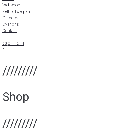
Webshop
Zelf ontwerpen
Giftcards
Over ons
Contact
€
0,00
0
Cart
0
/////////
Shop
/////////