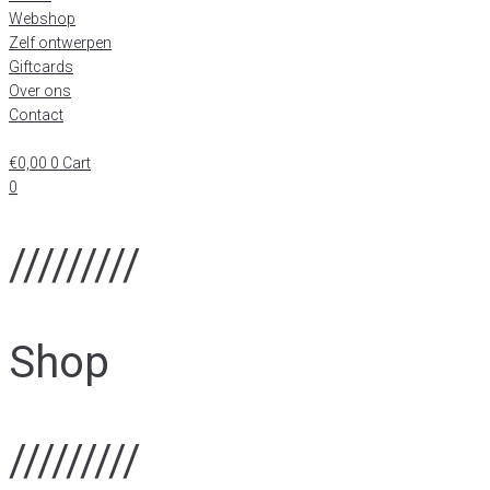
Webshop
Zelf ontwerpen
Giftcards
Over ons
Contact
€
0,00
0
Cart
0
/////////
Shop
/////////