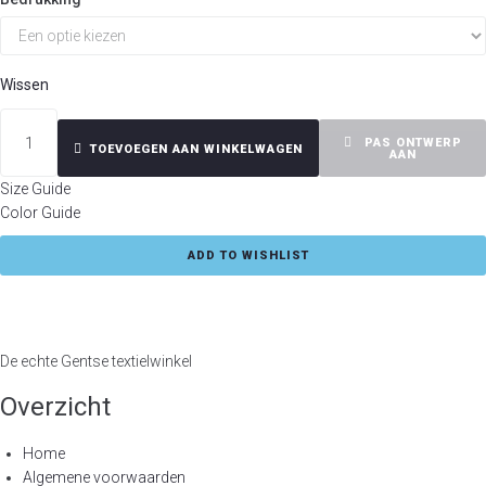
Wissen
T-
Shirt
PAS ONTWERP
TOEVOEGEN AAN WINKELWAGEN
AAN
Voader
Size Guide
aantal
Color Guide
ADD TO WISHLIST
De echte Gentse textielwinkel
Overzicht
Home
Algemene voorwaarden