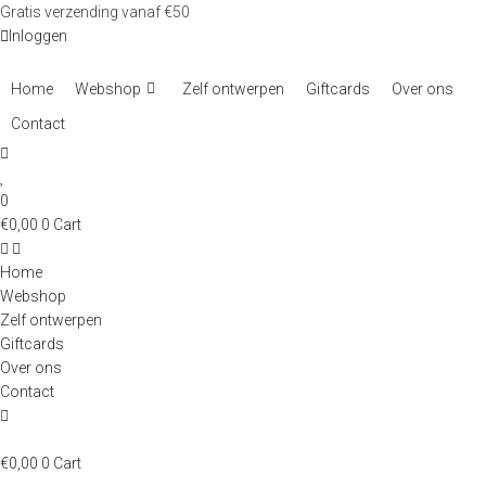
Skip
Gratis verzending vanaf €50
to
Inloggen
content
Home
Webshop
Zelf ontwerpen
Giftcards
Over ons
Contact
0
€
0,00
0
Cart
Home
Webshop
Zelf ontwerpen
Giftcards
Over ons
Contact
€
0,00
0
Cart